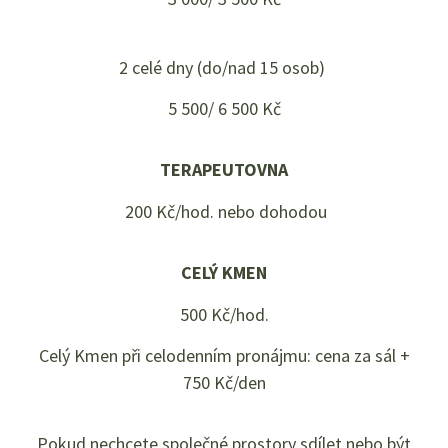
2 celé dny (do/nad 15 osob)
5 500/ 6 500 Kč
TERAPEUTOVNA
200 Kč/hod. nebo dohodou
CELÝ KMEN
500 Kč/hod.
Celý Kmen při celodenním pronájmu: cena za sál +
750 Kč/den
Pokud nechcete společné prostory sdílet nebo být